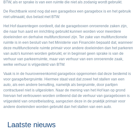
BTW, als er sprake is van een ruimte die niet als zodanig wordt gebruikt.
De Rechtbank vond nog dat een garagebox een garagebox is en het gebruik
niet uitmaakt, dus belast met BTW.
Het Hof daarentegen oordeelt, dat de garageboxen onroerende zaken zijn,
die naar hun aard en inrichting gebruikt kunnen worden voor meerdere
doeleinden en derhalve multifunctioneel zijn. Ter zake van multifunctionele
ruimte is in een besluit van het Ministerie van Financiën bepaald dat, wanneer
deze multifunctionele ruimte primair voor andere doeleinden dan het parkeren
van auto's kunnen worden gebruikt, er in beginsel geen sprake is van de
verhuur van parkeerruimte, maar van verhuur van een onroerende zaak,
welke verhuur is vrijgesteld van BTW.
Vaak is in de huurovereenkomst garagebox opgenomen dat deze bestemd is
voor garage/bergruimte. Hiermee staat vast dat zowel het stallen van een
auto, als een andere benutting, namelijk als bergruimte, door partijen
contractueel niet is uitgesloten. Naar de mening van het Hof kan op grond
hiervan het vertrouwen worden ontleend dat de verhuur van garageboxen is
vrijgesteld van omzetbelasting, aangezien deze in de praktijk primair voor
andere doeleinden worden gebruikt dan het stallen van een auto.
Laatste nieuws