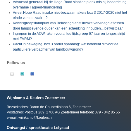
Advocaat-generaal bij de Hoge Raad slaat de plank mis bij beoordeling
overname Fagoed-financiering
Arrest Hoge Raad inzake niet-bezwaarmakers box 3 2017-2020 niet het
einde van de zaak…?
Kennisgroepstandpunt van Belastingdienst inzake vervroegd aflossen
door langstlevende ouder kan een schenking inhouden... betwistbaar
Ingrepen in de AOW raken vooral leeftijdsgroep 67 jaar en jonger, strijd
met EVRM?
Pacht in beweging, box 3 onder spanning: wat betekent dit voor de
particuliere verpachter van landbouwgrond?
Follow us
Wijnkamp & Keulers Zoetermeer
Bezoekadres: Baron de Coubertinlaan 6, Zoetermeer
Postadres: Postbus 289, 2700 AG Zoetermeer telefoon: 079 - 342 85 55
e-mail:
wijnkamp@keulers.nl
Ontvangst / spreeklocatie Lelystad