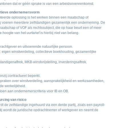
ntonen dat er géén sprake is van een arbeidsovereenkomst.
ectieve ondernemersvorm
epteerde oplossing is het werken binnen een maatschap of
ij voeren meerdere zelfstandigen gezamenlijk een onderneming. De
maatschap of VOF als rechtssubject, die op haar beurt een of meer
 hoogte van het uurtarief is hierbij niet van belang.
drachtgever en uitvoerende natuurlijke persoon.
eigen winstverdeling, collectieve boekhouding, gezamenlijke
standigenaftrek, MKB-winstvrijstelling, investeringsaftrek.
enzij contractueel beperkt.
afspraken over winstverdeling, aansprakelijkheid en werkzaamheden,
de werkelijkheid.
oen aan ondernemerscriteria voor IB en OB.
rcing van risico
rdt de zelfstandige ingehuurd via een derde partij, zoals een payroll-
tij wordt de juridische opdrachtnemer of werkgever en neemt de