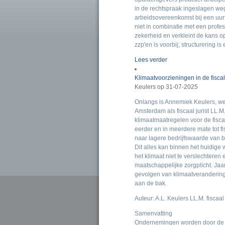
in de rechtspraak ingeslagen we
arbeidsovereenkomst bij een uur
niet in combinatie met een profes
zekerheid en verkleint de kans op 
zzp'en is voorbij; structurering is
Lees verder
Klimaatvoorzieningen in de fisca
Keulers op 31-07-2025
Onlangs is Annemiek Keulers, we
Amsterdam als fiscaal jurist LL.M
klimaatmaatregelen voor de fisca
eerder en in meerdere mate tot f
naar lagere bedrijfswaarde van bi
Dit alles kan binnen het huidige
het klimaat niet te verslechteren 
maatschappelijke zorgplicht. Jaa
gevolgen van klimaatverandering 
aan de bak.
Auteur: A.L. Keulers LL.M. fiscaal
Samenvatting
Ondernemingen worden door de vo