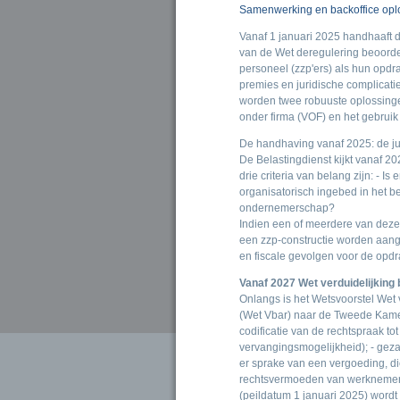
Samenwerking en backoffice opl
Vanaf 1 januari 2025 handhaaft de
van de Wet deregulering beoorde
personeel (zzp'ers) als hun opdr
premies en juridische complicaties
worden twee robuuste oplossing
onder firma (VOF) en het gebruik
De handhaving vanaf 2025: de ju
De Belastingdienst kijkt vanaf 20
drie criteria van belang zijn: - 
organisatorisch ingebed in het be
ondernemerschap?
Indien een of meerdere van deze 
een zzp-constructie worden aange
en fiscale gevolgen voor de opdr
Vanaf 2027 Wet verduidelijking
Onlangs is het Wetsvoorstel Wet 
(Wet Vbar) naar de Tweede Kamer
codificatie van de rechtspraak tot
vervangingsmogelijkheid); - gezag 
er sprake van een vergoeding, di
rechtsvermoeden van werknemersch
(peildatum 1 januari 2025) wordt