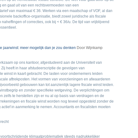
g en gaat uit van een rechtsvermoeden van een
tarief van maximaal € 36. Werken via een maatschap of VOF, al dan
sionele backoffice-organisatie, biedt zowel juridische als fiscale
naheffingen of correcties, ook bij < € 36/u. De tijd van vrijblijvend
 essentieel.
le jaarwinst: meer mogelijk dan je zou denken
Door Wijnkamp
rkzaam op ons kantoor, afgestudeerd aan de Universiteit van
. Zij heeft in haar afstudeerscriptie de gevolgen van
le winst in kaart gebracht. De lasten voor ondernemers leiden
iscale aftrekposten. Het vormen van voorzieningen en afwaarderen
jvoorbeeld gebouwen kan tot aanzienlijk lagere fiscale winst leiden.
 winstbegrip en zonder specifieke wetgeving. De verplichtingen om
en zelfs te herstellen zijn er nu al op basis van verdragen en de
rrekeningen en fiscale winst worden nog teveel opgesteld zonder de
actief in aanmerking te nemen. Accountants en fiscalisten moeten
 recht
ortschrijdende klimaatproblematiek steeds nadrukkelijker