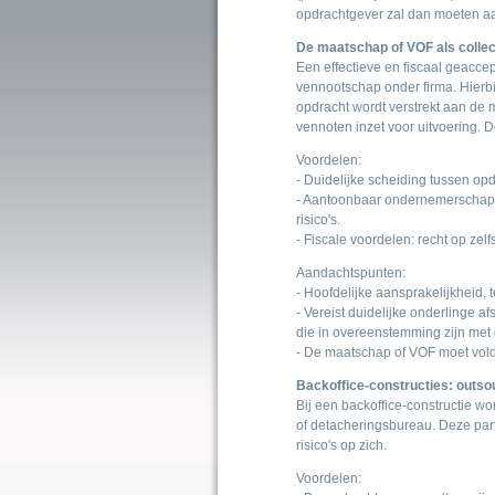
opdrachtgever zal dan moeten aa
De maatschap of VOF als coll
Een effectieve en fiscaal geacc
vennootschap onder firma. Hierb
opdracht wordt verstrekt aan de 
vennoten inzet voor uitvoering. De
Voordelen:
- Duidelijke scheiding tussen op
- Aantoonbaar ondernemerschap: 
risico's.
- Fiscale voordelen: recht op zelf
Aandachtspunten:
- Hoofdelijke aansprakelijkheid, t
- Vereist duidelijke onderlinge 
die in overeenstemming zijn met 
- De maatschap of VOF moet vold
Backoffice-constructies: outsou
Bij een backoffice-constructie wo
of detacheringsbureau. Deze par
risico's op zich.
Voordelen: