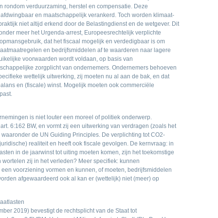
en rondom verduurzaming, herstel en compensatie. Deze
sch afdwingbaar en maatschappelijk verankerd. Toch worden klimaat-
praktijk niet altijd erkend door de Belastingdienst en de wetgever. Dit
 onder meer het Urgenda-arrest, Europeesrechtelijk verplichte
opmansgebruik, dat het fiscaal mogelijk en verdedigbaar is om
imaatmaatregelen en bedrijfsmiddelen af te waarderen naar lagere
uikelijke voorwaarden wordt voldaan, op basis van
atschappelijke zorgplicht van ondernemers. Ondernemers behoeven
ecifieke wettelijk uitwerking, zij moeten nu al aan de bak, en dat
 balans en (fiscale) winst. Mogelijk moeten ook commerciële
past.
rnemingen is niet louter een moreel of politiek onderwerp.
in art. 6:162 BW, en vormt zij een uitwerking van verdragen (zoals het
, waaronder de UN Guiding Principles. De verplichting tot CO2-
juridische) realiteit en heeft ook fiscale gevolgen. De kernvraag: in
sten in de jaarwinst tot uiting moeten komen, zijn het toekomstige
en wortelen zij in het verleden? Meer specifiek: kunnen
een voorziening vormen en kunnen, of moeten, bedrijfsmiddelen
worden afgewaardeerd ook al kan er (wettelijk) niet (meer) op
aatlasten
er 2019) bevestigt de rechtsplicht van de Staat tot