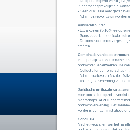
- De opdrachtgever wordt gevrijw
inlenersaansprakelijkheid wannee
- Geen discussie over gezagsverh
- Administratieve lasten worden u
Aandachtspunten:
- Extra kosten (5-10% fee op tarie
- Soms beperking op flexibiliteit of
- De constructie moet zorgvuldig
creëren.
Combinatie van beide structure
In de praktijk kan een maatscha
opdrachten te verwerken. De com
- Collectief ondernemerschap (
- Administratieve en fiscale afwik
- Volledige afscherming van het r
Juridische en fiscale structurer
Voor een solide opzet is vereist 
maatschaps- of VOF-contract met 
opdrachtverwerving. Het samenwe
Verder is een administratieve o
Conclusie
Met het wegvallen van het handh
opdrachtgevers proactief anticip