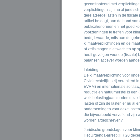
geconfronteerd met verplichting
verplichtingen zijn nu al juridi
gerelateerde lasten in de fiscale 
artikel betoogt, aan de hand van
publicatienormen en het goed ko
voorzieningen te treffen voor kl
bedrijfswaarde, mits aan de gebr
klimaatverplichtingen en de ma
of zelfs mogen niet wachten op sp
heeft gevolgen voor de (fiscale)
balansen actiever worden aange
Inleiding
De klimaatverplichting voor onde
Civielrechtelijk is zij verankerd 
EVRM) en internationale soft law
reductie en natuurherstel is een (
welk belastingjaar zouden deze la
lasten of zijn de lasten er nu al 
ondernemingen voor deze lasten 
die bijvoorbeeld vervuilend zijn 
worden afgeschreven?
Juridische grondslagen voor klim
Het Urgenda-arrest (HR 20 decemb