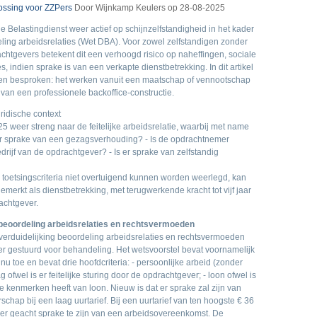
ossing voor ZZPers
Door Wijnkamp Keulers op 28-08-2025
 Belastingdienst weer actief op schijnzelfstandigheid in het kader
ling arbeidsrelaties (Wet DBA). Voor zowel zelfstandigen zonder
achtgevers betekent dit een verhoogd risico op naheffingen, sociale
, indien sprake is van een verkapte dienstbetrekking. In dit artikel
en besproken: het werken vanuit een maatschap of vennootschap
 van een professionele backoffice-constructie.
ridische context
25 weer streng naar de feitelijke arbeidsrelatie, waarbij met name
Is er sprake van een gezagsverhouding? - Is de opdrachtnemer
drijf van de opdrachtgever? - Is er sprake van zelfstandig
toetsingscriteria niet overtuigend kunnen worden weerlegd, kan
merkt als dienstbetrekking, met terugwerkende kracht tot vijf jaar
achtgever.
 beoordeling arbeidsrelaties en rechtsvermoeden
verduidelijking beoordeling arbeidsrelaties en rechtsvermoeden
 gestuurd voor behandeling. Het wetsvoorstel bevat voornamelijk
 nu toe en bevat drie hoofdcriteria: - persoonlijke arbeid (zonder
ofwel is er feitelijke sturing door de opdrachtgever; - loon ofwel is
e kenmerken heeft van loon. Nieuw is dat er sprake zal zijn van
ap bij een laag uurtarief. Bij een uurtarief van ten hoogste € 36
 er geacht sprake te zijn van een arbeidsovereenkomst. De