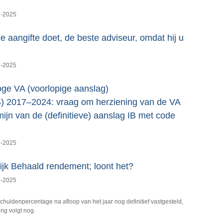
2-2025
de aangifte doet, de beste adviseur, omdat hij u
2-2025
hoge VA (voorlopige aanslag)
B) 2017–2024: vraag om herziening van de VA
ijn van de (definitieve) aanslag IB met code
0-2025
jk Behaald rendement; loont het?
0-2025
huldenpercentage na afloop van het jaar nog definitief vastgesteld,
ng volgt nog.