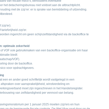
aard van fiscale risico’s, behoudens eventuele
r het detacheringsbureau niet voldoet aan de afdrachtplicht.
ouding met de zzp’er: er is sprake van bemiddeling of uitzending.
itbesteed.
f zzp'er).
 tariefvrijheid zzp'er.
 worden ingericht om geen schijnzelfstandigheid via de backoffice te
n: optimale zekerheid
p of VOF ook gebruikmaken van een backoffice-organisatie om haar
binatie biedt:
maatschap/VOF).
keling door de backoffice.
isico voor opdrachtgevers.
ing
dat een en ander goed schriftelijk wordt vastgelegd in een
afspraken over aansprakelijkheid, winstverdeling en
rkingsverband moet zijn ingeschreven in het Handelsregister.
nderbouwing van zelfstandigheid per vennoot van belang.
avingsmoratorium per 1 januari 2025 moeten zzp'ers en hun
eren op de hernieuwde fiscale controle. De Wet Vbar gaat door op de