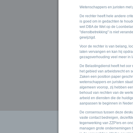
Wetenschappers en juristen met p
De rechter heeft hele andere cri
is goed om in gedachten te houde
wet DBA de Wet op de Loonbelasti
"dienstbetrekking" is niet verand
gewijzigd.
Voor de rechter is van belang, lo
laten vervangen en kan hij opdra
gezagsverhouding veel meer in la
De Belastingdienst heeft het oor 
het gebied van arbeidsrecht en s
Zaken een position paper gesch
wetenschappers en juristen staa
algemeen voorop, zij hebben een
behoud van rechten van de werkn
arbeid en diensten die de huidi
aanpassen te beginnen in Neder
De consensus tussen deze deskun
vaste contact bedreigen, dezelfde 
tegenwerking van ZZP'ers en ond
managen grote ondernemingen bev