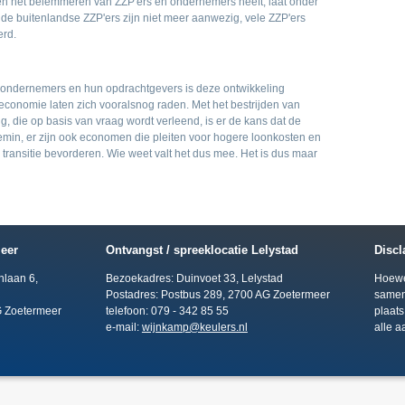
en het belemmeren van ZZP'ers en ondernemers heeft, laat onder
de buitenlandse ZZP'ers zijn niet meer aanwezig, vele ZZP'ers
erd.
jf ondernemers en hun opdrachtgevers is deze ontwikkeling
economie laten zich vooralsnog raden. Met het bestrijden van
ng, die op basis van vraag wordt verleend, is er de kans dat de
min, er zijn ook economen die pleiten voor hogere loonkosten en
 transitie bevorderen. Wie weet valt het dus mee. Het is dus maar
eer
Ontvangst / spreeklocatie Lelystad
Discl
nlaan 6,
Bezoekadres: Duinvoet 33, Lelystad
Hoewel
Postadres: Postbus 289, 2700 AG Zoetermeer
samen
G Zoetermeer
telefoon: 079 - 342 85 55
plaats
e-mail:
wijnkamp@keulers.nl
alle a