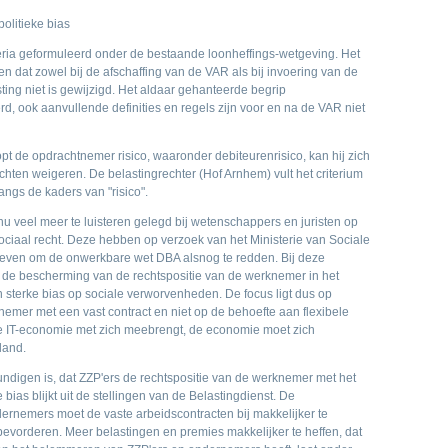
olitieke bias
teria geformuleerd onder de bestaande loonheffings-wetgeving. Het
n dat zowel bij de afschaffing van de VAR als bij invoering van de
ng niet is gewijzigd. Het aldaar gehanteerde begrip
erd, ook aanvullende definities en regels zijn voor en na de VAR niet
opt de opdrachtnemer risico, waaronder debiteurenrisico, kan hij zich
chten weigeren. De belastingrechter (Hof Arnhem) vult het criterium
ngs de kaders van "risico".
nu veel meer te luisteren gelegd bij wetenschappers en juristen op
ociaal recht. Deze hebben op verzoek van het Ministerie van Sociale
reven om de onwerkbare wet DBA alsnog te redden. Bij deze
t de bescherming van de rechtspositie van de werknemer in het
 sterke bias op sociale verworvenheden. De focus ligt dus op
emer met een vast contract en niet op de behoefte aan flexibele
ge IT-economie met zich meebrengt, de economie moet zich
land.
digen is, dat ZZP'ers de rechtspositie van de werknemer met het
bias blijkt uit de stellingen van de Belastingdienst. De
ernemers moet de vaste arbeidscontracten bij makkelijker te
orderen. Meer belastingen en premies makkelijker te heffen, dat