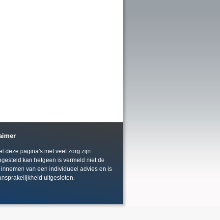
aimer
 deze pagina's met veel zorg zijn
gesteld kan hetgeen is vermeld niet de
 innemen van een individueel advies en is
ansprakelijkheid uitgesloten.