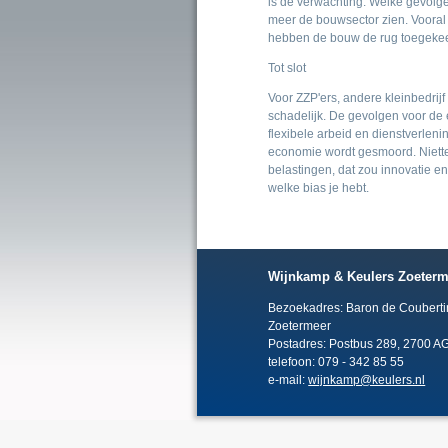
is de verwachting. Welke gevolg
meer de bouwsector zien. Vooral 
hebben de bouw de rug toegeke
Tot slot
Voor ZZP'ers, andere kleinbedri
schadelijk. De gevolgen voor de 
flexibele arbeid en dienstverleni
economie wordt gesmoord. Niette
belastingen, dat zou innovatie en
welke bias je hebt.
Wijnkamp & Keulers Zoeterm
Bezoekadres: Baron de Couberti
Zoetermeer
Postadres: Postbus 289, 2700 A
telefoon: 079 - 342 85 55
e-mail:
wijnkamp@keulers.nl