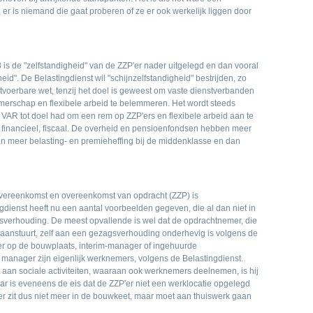
er is niemand die gaat proberen of ze er ook werkelijk liggen door
is de "zelfstandigheid" van de ZZP'er nader uitgelegd en dan vooral
gheid". De Belastingdienst wil "schijnzelfstandigheid" bestrijden, zo
tvoerbare wet, tenzij het doel is geweest om vaste dienstverbanden
merschap en flexibele arbeid te belemmeren. Het wordt steeds
e VAR tot doel had om een rem op ZZP'ers en flexibele arbeid aan te
r financieel, fiscaal. De overheid en pensioenfondsen hebben meer
n meer belasting- en premieheffing bij de middenklasse en dan
overeenkomst en overeenkomst van opdracht (ZZP) is
dienst heeft nu een aantal voorbeelden gegeven, die al dan niet in
verhouding. De meest opvallende is wel dat de opdrachtnemer, die
aanstuurt, zelf aan een gezagsverhouding onderhevig is volgens de
der op de bouwplaats, interim-manager of ingehuurde
 manager zijn eigenlijk werknemers, volgens de Belastingdienst.
aan sociale activiteiten, waaraan ook werknemers deelnemen, is hij
ar is eveneens de eis dat de ZZP'er niet een werklocatie opgelegd
der zit dus niet meer in de bouwkeet, maar moet aan thuiswerk gaan