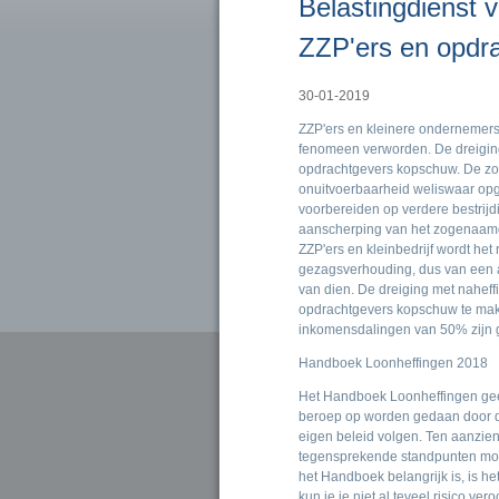
Belastingdienst v
ZZP'ers en opdr
30-01-2019
ZZP'ers en kleinere ondernemers zi
fenomeen verworden. De dreigin
opdrachtgevers kopschuw. De z
onuitvoerbaarheid weliswaar opge
voorbereiden op verdere bestrijd
aanscherping van het zogenaamd
ZZP'ers en kleinbedrijf wordt het
gezagsverhouding, dus van een 
van dien. De dreiging met naheff
opdrachtgevers kopschuw te mak
inkomensdalingen van 50% zijn 
Handboek Loonheffingen 2018
Het Handboek Loonheffingen geeft
beroep op worden gedaan door de
eigen beleid volgen. Ten aanzien
tegensprekende standpunten mogel
het Handboek belangrijk is, is h
kun je je niet al teveel risico ve