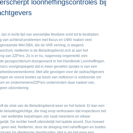
erscherpt loonheffingscontroles bij
achtgevers
jn in korte tijd van wenselijke flexibele schil tot te bestrijden
g van achteraf problemen met fiscus en UWV maken veel
ogenaamde Wet DBA, die de VAR verving, is wegens
schort, niettemin is de Belastingdienst zich al aan het
ing van ZZP'ers. Zo is er nu, nagenoeg ongemerkt, een
e gezagscriterium doorgevoerd in het Handboek Loonheffingen.
 risico voorgespiegeld dat in meer gevallen sprake is van een
arbeidsovereenkomst. Met alle gevolgen voor de opdrachtgevers
ingen en vooral boetes op basis van nettoloon is voldoende om
en en ondernemers/ZZP'ers ondervinden daar nadeel van,
geen uitzondering.
 de visie van de Belastingdienst weer en het beleid. Er kan een
 belastingplichtige, die mag erop vertrouwen dat inspecteurs het
 van wettelijke bepalingen zijn vaak meerdere en elkaar
ijk. De rechter heeft uiteindelijk het laatste woord. Dus hoewel
et geen wet. Niettemin, door de dreiging met naheffingen en boetes
roorloven bij afwijkende standpunten. Het is als het ware een