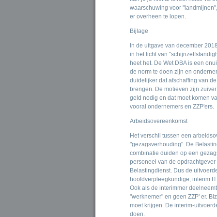
waarschuwing voor "landmijnen", 
er overheen te lopen.
Bijlage
In de uitgave van december 2018 
in het licht van "schijnzelfstandi
heet het. De Wet DBA is een onui
de norm te doen zijn en onderne
duidelijker dat afschaffing van d
brengen. De motieven zijn zuive
geld nodig en dat moet komen va
vooral ondernemers en ZZP'ers.
Arbeidsovereenkomst
Het verschil tussen een arbeids
"gezagsverhouding". De Belasting
combinatie duiden op een gezags
personeel van de opdrachtgever 
Belastingdienst. Dus de uitvoer
hoofdverpleegkundige, interim IT
Ook als de interimmer deelneemt 
"werknemer" en geen ZZP' er. Biz
moet krijgen. De interim-uitvoer
doen.