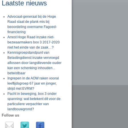
Laatste nieuws
Advocaat-generaal bij de Hoge
Raad slaat de plank mis bij
beoordeling overname Fagoed-
financiering
Arrest Hoge Raad inzake niet-
bezwaarmakers box 3 2017-2020
niet het einde van de zaak…?
Kennisgroepstandpunt van
Belastingdienst inzake vervroegd
aflossen door langstlevende ouder
kan een schenking inhouden...
betwistbaar
Ingrepen in de AOW raken vooral
leeftijdsgroep 67 jaar en jonger,
strijd met EVRM?
Pacht in beweging, box 3 onder
spanning: wat betekent dit voor de
particuliere verpachter van
landbouwgrond?
Follow us