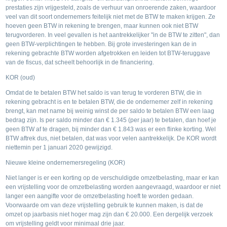
prestaties zijn vrijgesteld, zoals de verhuur van onroerende zaken, waardoor
veel van dit soort ondernemers feitelijk niet met de BTW te maken krijgen. Ze
hoeven geen BTW in rekening te brengen, maar kunnen ook niet BTW
terugvorderen. In veel gevallen is het aantrekkelijker "in de BTW te zitten", dan
geen BTW-verplichtingen te hebben. Bij grote investeringen kan de in
rekening gebrachte BTW worden afgetrokken en leiden tot BTW-teruggave
van de fiscus, dat scheelt behoorlijk in de financiering.
KOR (oud)
Omdat de te betalen BTW het saldo is van terug te vorderen BTW, die in
rekening gebracht is en te betalen BTW, die de ondernemer zelf in rekening
brengt, kan met name bij weinig winst de per saldo te betalen BTW een laag
bedrag zijn. Is per saldo minder dan € 1.345 (per jaar) te betalen, dan hoef je
geen BTW af te dragen, bij minder dan € 1.843 was er een flinke korting. Wel
BTW aftrek dus, niet betalen, dat was voor velen aantrekkelijk. De KOR wordt
niettemin per 1 januari 2020 gewijzigd.
Nieuwe kleine ondernemersregeling (KOR)
Niet langer is er een korting op de verschuldigde omzetbelasting, maar er kan
een vrijstelling voor de omzetbelasting worden aangevraagd, waardoor er niet
langer een aangifte voor de omzetbelasting hoeft te worden gedaan.
Voorwaarde om van deze vrijstelling gebruik te kunnen maken, is dat de
omzet op jaarbasis niet hoger mag zijn dan € 20.000. Een dergelijk verzoek
om vrijstelling geldt voor minimaal drie jaar.