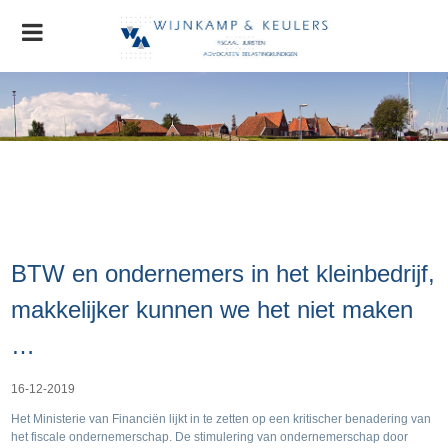
Home
Organisatie
Nieuws
AGRO Nieuws
Advocatuur
BTW en ondernemers in het kleinbedrijf,
Stichting MVO
Contact
makkelijker kunnen we het niet maken
…
16-12-2019
Het Ministerie van Financiën lijkt in te zetten op een kritischer benadering van
het fiscale ondernemerschap. De stimulering van ondernemerschap door