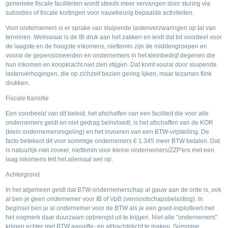
generieke fiscale faciliteiten wordt steeds meer vervangen door sturing via
subsidies of fiscale kortingen voor nauwkeurig bepaalde activiteiten.
Voor ondernemers is er sprake van sluipende lastenverzwaringen op tal van
terreinen. Weliswaar is de IB druk aan het zakken en leidt dat tot voordeel voor
de laagste en de hoogste inkomens, niettemin zijn de middengroepen en
vooral de gepensioneerden en ondernemers in het kleinbedrijf degenen die
hun inkomen en koopkracht niet zien stijgen. Dat komt vooral door sluipende
lastenverhogingen, die op zichzelf bezien gering lijken, maar tezamen flink
drukken.
Fiscale transitie
Een voorbeeld van dit beleid, het afschaffen van een faciliteit die voor alle
ondernemers geldt en niet gedrag beïnvloedt, is het afschaffen van de KOR
(klein ondernemersregeling) en het invoeren van een BTW-vrijstelling. De
facto betekent dit voor sommige ondernemers € 1.345 meer BTW betalen. Dat
is natuurlijk niet zoveel, niettemin voor kleine ondernemers/ZZP'ers met een
laag inkomens telt het allemaal wel op.
Achtergrond
In het algemeen geldt dat BTW-ondernemerschap al gauw aan de orde is, ook
al ben je geen ondernemer voor IB of VpB (vennootschapsbelasting). In
beginsel ben je al ondernemer voor de BTW als je een goed exploiteert met
het oogmerk daar duurzaam opbrengst uit te krijgen. Niet alle "ondernemers"
krijgen echter met BTW aangifte- en afdrachtplicht te maken. Sommige