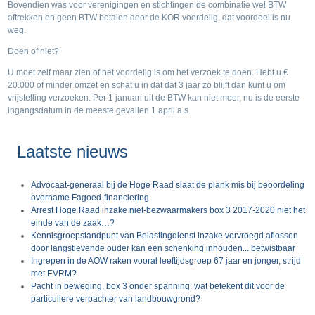
Bovendien was voor verenigingen en stichtingen de combinatie wel BTW
aftrekken en geen BTW betalen door de KOR voordelig, dat voordeel is nu
weg.
Doen of niet?
U moet zelf maar zien of het voordelig is om het verzoek te doen. Hebt u €
20.000 of minder omzet en schat u in dat dat 3 jaar zo blijft dan kunt u om
vrijstelling verzoeken. Per 1 januari uit de BTW kan niet meer, nu is de eerste
ingangsdatum in de meeste gevallen 1 april a.s.
Laatste nieuws
Advocaat-generaal bij de Hoge Raad slaat de plank mis bij beoordeling
overname Fagoed-financiering
Arrest Hoge Raad inzake niet-bezwaarmakers box 3 2017-2020 niet het
einde van de zaak…?
Kennisgroepstandpunt van Belastingdienst inzake vervroegd aflossen
door langstlevende ouder kan een schenking inhouden... betwistbaar
Ingrepen in de AOW raken vooral leeftijdsgroep 67 jaar en jonger, strijd
met EVRM?
Pacht in beweging, box 3 onder spanning: wat betekent dit voor de
particuliere verpachter van landbouwgrond?