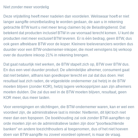
Niet zonder meer voordelig
Deze vrijstelling heeft meer nadelen dan voordelen. Weliswaar hoeft er niet
langer aangifte omzetbelasting te worden gedaan, de aan u in rekening
gebrachte BTW kunt u niet meer terug claimen bij de Belastingdienst. Dat
betekent dat producten inclusief BTW in uw voorraad terecht komen. U kunt de
producten niet meer exclusief BTW leveren. Er is één bedrag, geen BTW, dus
ook geen aftrekbare BTW voor de koper. Kleinere toeleveranciers worden dus
duurder voor een BTW-ondernemer-inkoper, die moet vervolgens bij verkoop
over de duurdere inkoop 21% in rekening brengen.
Dat gaat natuurlijk niet werken, de BTW stapelt zich op, BTW over BTW dus.
En dus een veel duurder product. De uiteindelijke afnemer, consument gaat
dat niet betalen, althans kan goedkoper terecht en zal dat dus doen. Het
resultaat laat zich raden, de vrijgestelde ondernemer zal hetzij in de BTW
moeten blijven (zonder KOR), hetzij lagere verkoopprijzen aan zijn afnemers
moeten dulden. Die zal dus wel in de BTW moeten blijven, resultaat, geen
KOR meer, dus meer lasten.
Voor verenigingen en stichtingen, die BTW-ondernemer waren, kan er wel een
voordeel zijn, de administratieve last is minder. Niettemin, dit lijkt toch niet
meer dan een fopspeen. De boekhouding zal ook zonder BTW-aangiften op
orde moeten zijn en de administratieve lasten zijn door "poortwachtende
banken" en andere toezichthouders al toegenomen, dus of het niet hoeven
doen van BTW-aangifte nu zoveel voordeel oplevert, is maar de vraag.