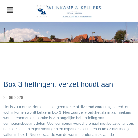
Home
Organisatie
Nieuws
AGRO Nieuws
Advocatuur
Box 3 heffingen, verzet houdt aan
Stichting MVO
Contact
26-06-2020
Het is zuur om te zien dat als er geen rente of dividend wordt uitgekeerd, er
toch inkomen wordt belast in box 3. Nog zuurder wordt het als in aanmerking
wordt genomen dat sprake is van ongelijke behandeling van
vermogensbestanddelen. Veel vermogen wordt helemaal niet belast of anders
belast. Zo tellen eigen woningen en hypotheekschulden in box 3 niet mee, die
vallen in box 1. Niet de waarde van de woning onder aftrek van de