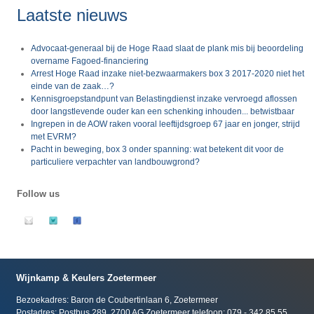
Laatste nieuws
Advocaat-generaal bij de Hoge Raad slaat de plank mis bij beoordeling
overname Fagoed-financiering
Arrest Hoge Raad inzake niet-bezwaarmakers box 3 2017-2020 niet het
einde van de zaak…?
Kennisgroepstandpunt van Belastingdienst inzake vervroegd aflossen
door langstlevende ouder kan een schenking inhouden... betwistbaar
Ingrepen in de AOW raken vooral leeftijdsgroep 67 jaar en jonger, strijd
met EVRM?
Pacht in beweging, box 3 onder spanning: wat betekent dit voor de
particuliere verpachter van landbouwgrond?
Follow us
Wijnkamp & Keulers Zoetermeer
Bezoekadres: Baron de Coubertinlaan 6, Zoetermeer
Postadres: Postbus 289, 2700 AG Zoetermeer telefoon: 079 - 342 85 55