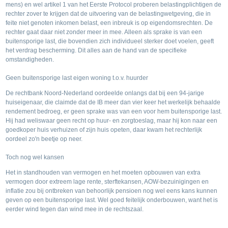
mens) en wel artikel 1 van het Eerste Protocol proberen belastingplichtigen de
rechter zover te krijgen dat de uitvoering van de belastingwetgeving, die in
feite niet genoten inkomen belast, een inbreuk is op eigendomsrechten. De
rechter gaat daar niet zonder meer in mee. Alleen als sprake is van een
buitensporige last, die bovendien zich individueel sterker doet voelen, geeft
het verdrag bescherming. Dit alles aan de hand van de specifieke
omstandigheden.
Geen buitensporige last eigen woning t.o.v. huurder
De rechtbank Noord-Nederland oordeelde onlangs dat bij een 94-jarige
huiseigenaar, die claimde dat de IB meer dan vier keer het werkelijk behaalde
rendement bedroeg, er geen sprake was van een voor hem buitensporige last.
Hij had weliswaar geen recht op huur- en zorgtoeslag, maar hij kon naar een
goedkoper huis verhuizen of zijn huis opeten, daar kwam het rechterlijk
oordeel zo'n beetje op neer.
Toch nog wel kansen
Het in standhouden van vermogen en het moeten opbouwen van extra
vermogen door extreem lage rente, sterftekansen, AOW-bezuinigingen en
inflatie zou bij ontbreken van behoorlijk pensioen nog wel eens kans kunnen
geven op een buitensporige last. Wel goed feitelijk onderbouwen, want het is
eerder wind tegen dan wind mee in de rechtszaal.