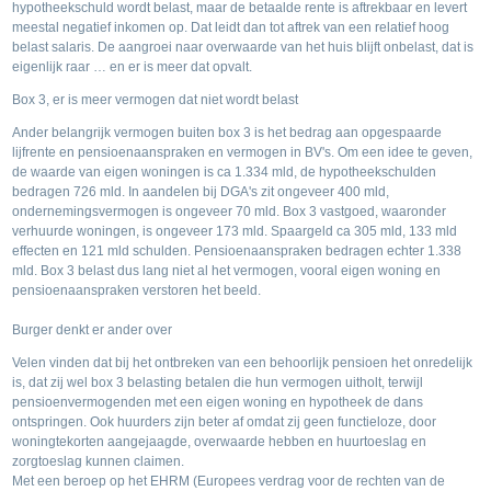
hypotheekschuld wordt belast, maar de betaalde rente is aftrekbaar en levert
meestal negatief inkomen op. Dat leidt dan tot aftrek van een relatief hoog
belast salaris. De aangroei naar overwaarde van het huis blijft onbelast, dat is
eigenlijk raar … en er is meer dat opvalt.
Box 3, er is meer vermogen dat niet wordt belast
Ander belangrijk vermogen buiten box 3 is het bedrag aan opgespaarde
lijfrente en pensioenaanspraken en vermogen in BV's. Om een idee te geven,
de waarde van eigen woningen is ca 1.334 mld, de hypotheekschulden
bedragen 726 mld. In aandelen bij DGA's zit ongeveer 400 mld,
ondernemingsvermogen is ongeveer 70 mld. Box 3 vastgoed, waaronder
verhuurde woningen, is ongeveer 173 mld. Spaargeld ca 305 mld, 133 mld
effecten en 121 mld schulden. Pensioenaanspraken bedragen echter 1.338
mld. Box 3 belast dus lang niet al het vermogen, vooral eigen woning en
pensioenaanspraken verstoren het beeld.
Burger denkt er ander over
Velen vinden dat bij het ontbreken van een behoorlijk pensioen het onredelijk
is, dat zij wel box 3 belasting betalen die hun vermogen uitholt, terwijl
pensioenvermogenden met een eigen woning en hypotheek de dans
ontspringen. Ook huurders zijn beter af omdat zij geen functieloze, door
woningtekorten aangejaagde, overwaarde hebben en huurtoeslag en
zorgtoeslag kunnen claimen.
Met een beroep op het EHRM (Europees verdrag voor de rechten van de