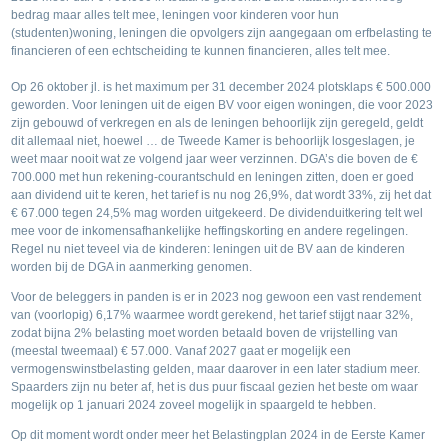
bedrag maar alles telt mee, leningen voor kinderen voor hun
(studenten)woning, leningen die opvolgers zijn aangegaan om erfbelasting te
financieren of een echtscheiding te kunnen financieren, alles telt mee.
Op 26 oktober jl. is het maximum per 31 december 2024 plotsklaps € 500.000
geworden. Voor leningen uit de eigen BV voor eigen woningen, die voor 2023
zijn gebouwd of verkregen en als de leningen behoorlijk zijn geregeld, geldt
dit allemaal niet, hoewel … de Tweede Kamer is behoorlijk losgeslagen, je
weet maar nooit wat ze volgend jaar weer verzinnen. DGA’s die boven de €
700.000 met hun rekening-courantschuld en leningen zitten, doen er goed
aan dividend uit te keren, het tarief is nu nog 26,9%, dat wordt 33%, zij het dat
€ 67.000 tegen 24,5% mag worden uitgekeerd. De dividenduitkering telt wel
mee voor de inkomensafhankelijke heffingskorting en andere regelingen.
Regel nu niet teveel via de kinderen: leningen uit de BV aan de kinderen
worden bij de DGA in aanmerking genomen.
Voor de beleggers in panden is er in 2023 nog gewoon een vast rendement
van (voorlopig) 6,17% waarmee wordt gerekend, het tarief stijgt naar 32%,
zodat bijna 2% belasting moet worden betaald boven de vrijstelling van
(meestal tweemaal) € 57.000. Vanaf 2027 gaat er mogelijk een
vermogenswinstbelasting gelden, maar daarover in een later stadium meer.
Spaarders zijn nu beter af, het is dus puur fiscaal gezien het beste om waar
mogelijk op 1 januari 2024 zoveel mogelijk in spaargeld te hebben.
Op dit moment wordt onder meer het Belastingplan 2024 in de Eerste Kamer