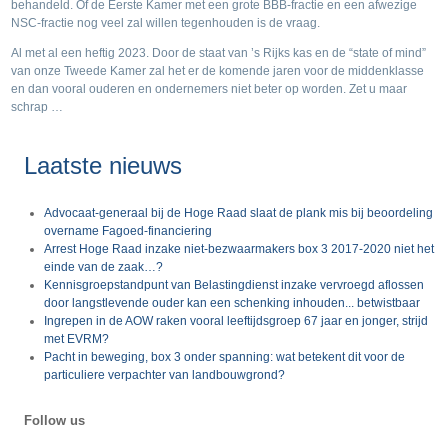
behandeld. Of de Eerste Kamer met een grote BBB-fractie en een afwezige
NSC-fractie nog veel zal willen tegenhouden is de vraag.
Al met al een heftig 2023. Door de staat van ’s Rijks kas en de “state of mind”
van onze Tweede Kamer zal het er de komende jaren voor de middenklasse
en dan vooral ouderen en ondernemers niet beter op worden. Zet u maar
schrap …
Laatste nieuws
Advocaat-generaal bij de Hoge Raad slaat de plank mis bij beoordeling
overname Fagoed-financiering
Arrest Hoge Raad inzake niet-bezwaarmakers box 3 2017-2020 niet het
einde van de zaak…?
Kennisgroepstandpunt van Belastingdienst inzake vervroegd aflossen
door langstlevende ouder kan een schenking inhouden... betwistbaar
Ingrepen in de AOW raken vooral leeftijdsgroep 67 jaar en jonger, strijd
met EVRM?
Pacht in beweging, box 3 onder spanning: wat betekent dit voor de
particuliere verpachter van landbouwgrond?
Follow us