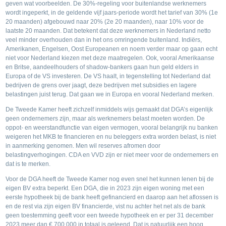
geven wat voorbeelden. De 30%-regeling voor buitenlandse werknemers
wordt ingeperkt, in de geldende vijf jaars-periode wordt het tarief van 30% (1e
20 maanden) afgebouwd naar 20% (2e 20 maanden), naar 10% voor de
laatste 20 maanden. Dat betekent dat deze werknemers in Nederland netto
veel minder overhouden dan in het ons omringende buitenland. Indiërs,
Amerikanen, Engelsen, Oost Europeanen en noem verder maar op gaan echt
niet voor Nederland kiezen met deze maatregelen. Ook, vooral Amerikaanse
en Britse, aandeelhouders of shadow-bankers gaan hun geld elders in
Europa of de VS investeren. De VS haalt, in tegenstelling tot Nederland dat
bedrijven de grens over jaagt, deze bedrijven met subsidies en lagere
belastingen juist terug. Dat gaan we in Europa en vooral Nederland merken.
De Tweede Kamer heeft zichzelf inmiddels wijs gemaakt dat DGA’s eigenlijk
geen ondernemers zijn, maar als werknemers belast moeten worden. De
oppot- en weerstandfunctie van eigen vermogen, vooral belangrijk nu banken
weigeren het MKB te financieren en nu beleggers extra worden belast, is niet
in aanmerking genomen. Men wil reserves afromen door
belastingverhogingen. CDA en VVD zijn er niet meer voor de ondernemers en
dat is te merken.
Voor de DGA heeft de Tweede Kamer nog even snel het kunnen lenen bij de
eigen BV extra beperkt. Een DGA, die in 2023 zijn eigen woning met een
eerste hypotheek bij de bank heeft gefinancierd en daarop aan het aflossen is
en de rest via zijn eigen BV financierde, vist nu achter het net als de bank
geen toestemming geeft voor een tweede hypotheek en er per 31 december
2023 meer dan € 700.000 in totaal is geleend. Dat is natuurlijk een hoog