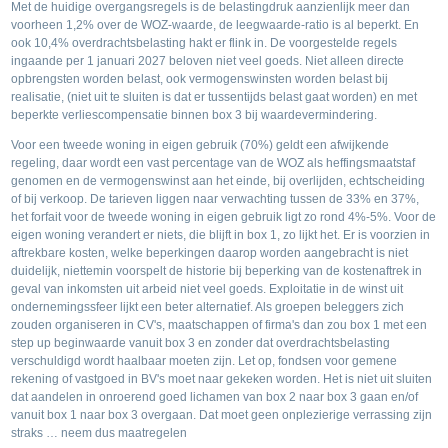
Met de huidige overgangsregels is de belastingdruk aanzienlijk meer dan
voorheen 1,2% over de WOZ-waarde, de leegwaarde-ratio is al beperkt. En
ook 10,4% overdrachtsbelasting hakt er flink in. De voorgestelde regels
ingaande per 1 januari 2027 beloven niet veel goeds. Niet alleen directe
opbrengsten worden belast, ook vermogenswinsten worden belast bij
realisatie, (niet uit te sluiten is dat er tussentijds belast gaat worden) en met
beperkte verliescompensatie binnen box 3 bij waardevermindering.
Voor een tweede woning in eigen gebruik (70%) geldt een afwijkende
regeling, daar wordt een vast percentage van de WOZ als heffingsmaatstaf
genomen en de vermogenswinst aan het einde, bij overlijden, echtscheiding
of bij verkoop. De tarieven liggen naar verwachting tussen de 33% en 37%,
het forfait voor de tweede woning in eigen gebruik ligt zo rond 4%-5%. Voor de
eigen woning verandert er niets, die blijft in box 1, zo lijkt het. Er is voorzien in
aftrekbare kosten, welke beperkingen daarop worden aangebracht is niet
duidelijk, niettemin voorspelt de historie bij beperking van de kostenaftrek in
geval van inkomsten uit arbeid niet veel goeds. Exploitatie in de winst uit
ondernemingssfeer lijkt een beter alternatief. Als groepen beleggers zich
zouden organiseren in CV's, maatschappen of firma's dan zou box 1 met een
step up beginwaarde vanuit box 3 en zonder dat overdrachtsbelasting
verschuldigd wordt haalbaar moeten zijn. Let op, fondsen voor gemene
rekening of vastgoed in BV's moet naar gekeken worden. Het is niet uit sluiten
dat aandelen in onroerend goed lichamen van box 2 naar box 3 gaan en/of
vanuit box 1 naar box 3 overgaan. Dat moet geen onplezierige verrassing zijn
straks … neem dus maatregelen