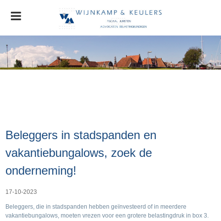
Home
Organisatie
Nieuws
AGRO Nieuws
Advocatuur
Beleggers in stadspanden en
Stichting MVO
Contact
vakantiebungalows, zoek de
onderneming!
17-10-2023
Beleggers, die in stadspanden hebben geïnvesteerd of in meerdere
vakantiebungalows, moeten vrezen voor een grotere belastingdruk in box 3.