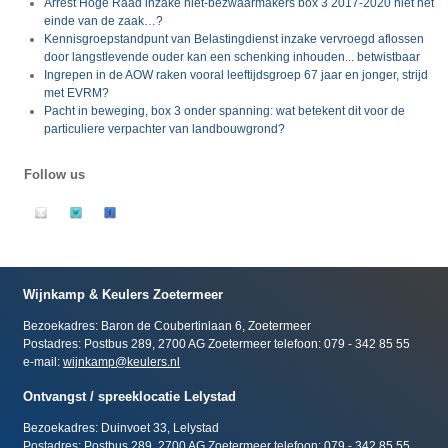
Arrest Hoge Raad inzake niet-bezwaarmakers box 3 2017-2020 niet het
einde van de zaak…?
Kennisgroepstandpunt van Belastingdienst inzake vervroegd aflossen
door langstlevende ouder kan een schenking inhouden... betwistbaar
Ingrepen in de AOW raken vooral leeftijdsgroep 67 jaar en jonger, strijd
met EVRM?
Pacht in beweging, box 3 onder spanning: wat betekent dit voor de
particuliere verpachter van landbouwgrond?
Follow us
Wijnkamp & Keulers Zoetermeer
Bezoekadres: Baron de Coubertinlaan 6, Zoetermeer
Postadres: Postbus 289, 2700 AG Zoetermeer telefoon: 079 - 342 85 55
e-mail:
wijnkamp@keulers.nl
Ontvangst / spreeklocatie Lelystad
Bezoekadres: Duinvoet 33, Lelystad
Postadres: Postbus 289, 2700 AG Zoetermeer telefoon: 079 - 342 85 55