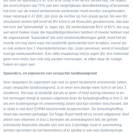
als zelfs de standaard € 47.000 al te hoog is en de BV verlies lijdt. De regels,
die voorschrijven dat 75% van een vergelijkbare dienstbetrekking of tenminste
het loon van de meest verdienende werknemer moet worden aangehouden,
maar minimaal € 47.000, zijn door de rechter op hun plaats gezet. Als een BV
structureel verlies lijdt en/of de BV komt in de financiële gevarenzone, dan kan
het loon dat "gebruikelijk" is, lager zijn. Bij verlieslijdende BV's of BV's, die nog
wel winst maken maar die liquiditeitsproblemen hebben of moeite hebben met
de zogenaamde "balanstest" die voor dividenduitkeringen geldt, loont het de
moeite om nog eens naar het verplichte gebruikelijk loon te kijken, vooral als
er ook andere box 1 inkomstenbronnen zijn, zoals pensioen, winst of resultaat
overige werkzaamheden. Een stille maatschap met je eigen BV, dus helemaal
geen loon meer, kan ook nog worden overwogen, al zitten daar de nodige
haken en ogen aan.
Spaarders, en eigenaren van verpachte landbouwgrond
Voor spaarders en eigenaren van niet zo goed renderend onroerende zaken,
zoals verpachte landbouwgrond, is er weer een beetje meer licht in de box 3
duisternis. Het was al duidelijk dat als er geen of heel weinig inkomen is en
het vermogen dreigt te worden uitgehold door de belastingheffing in box 3, dit
als een buitensporige en onevenredig zware last kan worden beschouwd, die
in strijd is met door EVRM beschermde burgerrechten. De belastingheffing
moet dan worden gematigd. De Hoge Raad heeft dit nu recent uitgebreid. Niet
alleen een inkomen in box 1 beneden de armoedegrens telt, de gehele
individuele financiële situatie van een box 3-plichtige moet in aanmerking
worden genomen bij het beoordelen of er sprake is van een buitensporige