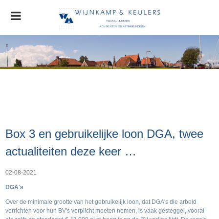
Home
Organisatie
Nieuws
AGRO Nieuws
Advocatuur
Box 3 en gebruikelijke loon DGA, twee
Stichting MVO
Contact
actualiteiten deze keer …
02-08-2021
DGA's
Over de minimale grootte van het gebruikelijk loon, dat DGA's die arbeid
verrichten voor hun BV's verplicht moeten nemen, is vaak gesteggel, vooral