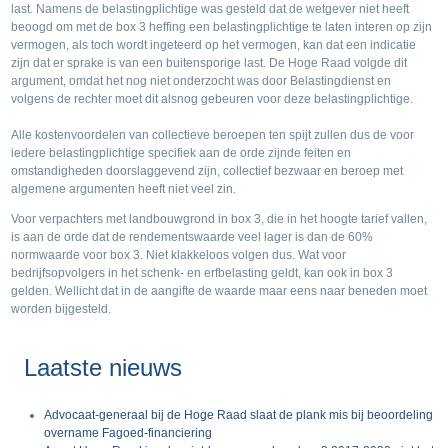
last. Namens de belastingplichtige was gesteld dat de wetgever niet heeft
beoogd om met de box 3 heffing een belastingplichtige te laten interen op zijn
vermogen, als toch wordt ingeteerd op het vermogen, kan dat een indicatie
zijn dat er sprake is van een buitensporige last. De Hoge Raad volgde dit
argument, omdat het nog niet onderzocht was door Belastingdienst en
volgens de rechter moet dit alsnog gebeuren voor deze belastingplichtige.
Alle kostenvoordelen van collectieve beroepen ten spijt zullen dus de voor
iedere belastingplichtige specifiek aan de orde zijnde feiten en
omstandigheden doorslaggevend zijn, collectief bezwaar en beroep met
algemene argumenten heeft niet veel zin.
Voor verpachters met landbouwgrond in box 3, die in het hoogte tarief vallen,
is aan de orde dat de rendementswaarde veel lager is dan de 60%
normwaarde voor box 3. Niet klakkeloos volgen dus. Wat voor
bedrijfsopvolgers in het schenk- en erfbelasting geldt, kan ook in box 3
gelden. Wellicht dat in de aangifte de waarde maar eens naar beneden moet
worden bijgesteld.
Laatste nieuws
Advocaat-generaal bij de Hoge Raad slaat de plank mis bij beoordeling
overname Fagoed-financiering