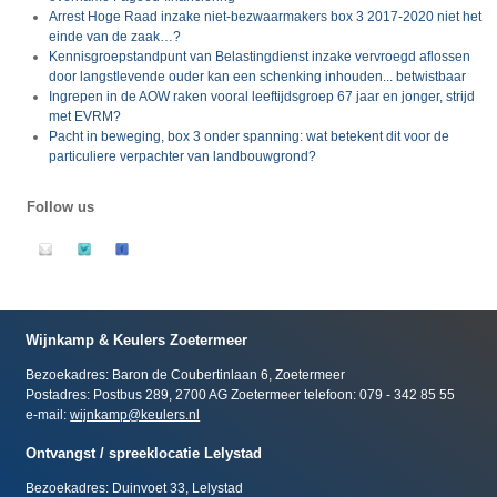
Arrest Hoge Raad inzake niet-bezwaarmakers box 3 2017-2020 niet het
einde van de zaak…?
Kennisgroepstandpunt van Belastingdienst inzake vervroegd aflossen
door langstlevende ouder kan een schenking inhouden... betwistbaar
Ingrepen in de AOW raken vooral leeftijdsgroep 67 jaar en jonger, strijd
met EVRM?
Pacht in beweging, box 3 onder spanning: wat betekent dit voor de
particuliere verpachter van landbouwgrond?
Follow us
Wijnkamp & Keulers Zoetermeer
Bezoekadres: Baron de Coubertinlaan 6, Zoetermeer
Postadres: Postbus 289, 2700 AG Zoetermeer telefoon: 079 - 342 85 55
e-mail:
wijnkamp@keulers.nl
Ontvangst / spreeklocatie Lelystad
Bezoekadres: Duinvoet 33, Lelystad