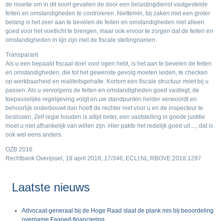
de moeite om in dit soort gevallen de door een belastingdienst vastgestelde
feiten en omstandigheden te controleren. Niettemin, bij zaken met een groter
belang is het zeer aan te bevelen de feiten en omstandigheden niet alleen
goed voor het voetlicht te brengen, maar ook ervoor te zorgen dat de feiten en
omstandigheden in lijn zijn met de fiscale stellingnamen.
Transparant
Als u een bepaald fiscaal doel voor ogen hebt, is het aan te bevelen de feiten
en omstandigheden, die tot het gewenste gevolg moeten leiden, te checken
op werkbaarheid en realiteitsgehalte. Kortom een fiscale structuur moet bij u
passen. Als u vervolgens de feiten en omstandigheden goed vastlegt, de
toepasselijke regelgeving volgt en uw standpunten helder verwoordt en
behoorlijk onderbouwt dan hoeft de rechter niet voor u en de inspecteur te
beslissen. Zelf regie houden is altijd beter, een vaststelling in goede justitie
moet u niet afhankelijk van willen zijn. Hier pakte het redelijk goed uit ..., dat is
ook wel eens anders.
OZB 2016
Rechtbank Overijssel, 18 april 2018, 17/346, ECLI:NL:RBOVE:2018:1297
Laatste nieuws
Advocaat-generaal bij de Hoge Raad slaat de plank mis bij beoordeling
overname Fagoed-financiering