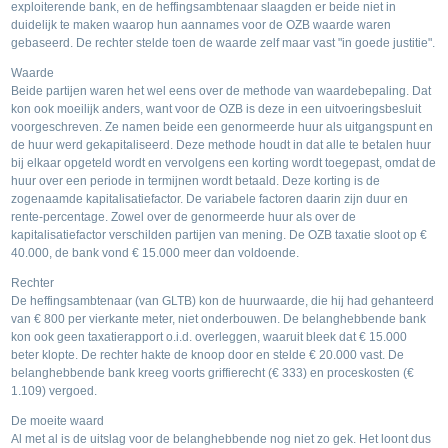
exploiterende bank, en de heffingsambtenaar slaagden er beide niet in
duidelijk te maken waarop hun aannames voor de OZB waarde waren
gebaseerd. De rechter stelde toen de waarde zelf maar vast "in goede justitie".
Waarde
Beide partijen waren het wel eens over de methode van waardebepaling. Dat
kon ook moeilijk anders, want voor de OZB is deze in een uitvoeringsbesluit
voorgeschreven. Ze namen beide een genormeerde huur als uitgangspunt en
de huur werd gekapitaliseerd. Deze methode houdt in dat alle te betalen huur
bij elkaar opgeteld wordt en vervolgens een korting wordt toegepast, omdat de
huur over een periode in termijnen wordt betaald. Deze korting is de
zogenaamde kapitalisatiefactor. De variabele factoren daarin zijn duur en
rente-percentage. Zowel over de genormeerde huur als over de
kapitalisatiefactor verschilden partijen van mening. De OZB taxatie sloot op €
40.000, de bank vond € 15.000 meer dan voldoende.
Rechter
De heffingsambtenaar (van GLTB) kon de huurwaarde, die hij had gehanteerd
van € 800 per vierkante meter, niet onderbouwen. De belanghebbende bank
kon ook geen taxatierapport o.i.d. overleggen, waaruit bleek dat € 15.000
beter klopte. De rechter hakte de knoop door en stelde € 20.000 vast. De
belanghebbende bank kreeg voorts griffierecht (€ 333) en proceskosten (€
1.109) vergoed.
De moeite waard
Al met al is de uitslag voor de belanghebbende nog niet zo gek. Het loont dus