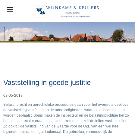
Home
Organisatie
Nieuws
AGRO Nieuws
Advocatuur
Vaststelling in goede justitie
Stichting MVO
Contact
02-05-2018
Belastingrecht en gerechtelijke procedures gaan voor het overgrote deel over
de vaststelling van feiten en de omstandigheden, waarin die feiten moeten
worden geplaatst. Soms maken de inspecteur en de belastingplichtige het zo
bont dat de rechter eraan te pas moet komen om zelf de feiten vast te stellen.
Zo ook bij de vaststelling van de waarde voor de OZB van een wel heel
bijzonder object, een geldautomaat. De gebruiker, vermoedelijk de