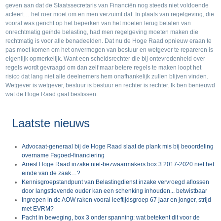
geven aan dat de Staatssecretaris van Financiën nog steeds niet voldoende
acteert… het roer moet om en men verzuimt dat. In plaats van regelgeving, die
vooral was gericht op het beperken van het moeten terug betalen van
onrechtmatig geïnde belasting, had men regelgeving moeten maken die
rechtmatig is voor alle benadeelden. Dat nu de Hoge Raad opnieuw eraan te
pas moet komen om het onvermogen van bestuur en wetgever te repareren is
eigenlijk opmerkelijk. Want een scheidsrechter die bij ontevredenheid over
regels wordt gevraagd om dan zelf maar betere regels te maken loopt het
risico dat lang niet alle deelnemers hem onafhankelijk zullen blijven vinden.
Wetgever is wetgever, bestuur is bestuur en rechter is rechter. Ik ben benieuwd
wat de Hoge Raad gaat beslissen.
Laatste nieuws
Advocaat-generaal bij de Hoge Raad slaat de plank mis bij beoordeling
overname Fagoed-financiering
Arrest Hoge Raad inzake niet-bezwaarmakers box 3 2017-2020 niet het
einde van de zaak…?
Kennisgroepstandpunt van Belastingdienst inzake vervroegd aflossen
door langstlevende ouder kan een schenking inhouden... betwistbaar
Ingrepen in de AOW raken vooral leeftijdsgroep 67 jaar en jonger, strijd
met EVRM?
Pacht in beweging, box 3 onder spanning: wat betekent dit voor de