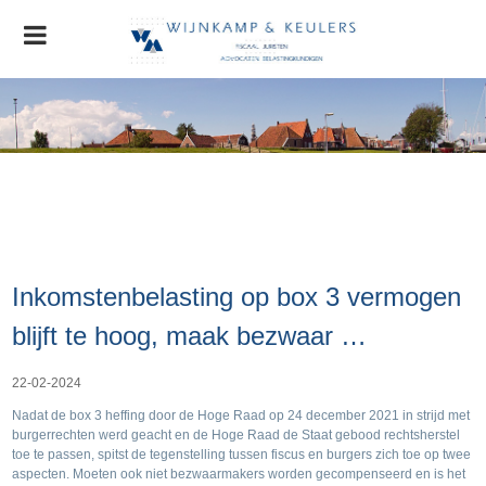
Home
Organisatie
Nieuws
AGRO Nieuws
Advocatuur
Inkomstenbelasting op box 3 vermogen
Stichting MVO
Contact
blijft te hoog, maak bezwaar …
22-02-2024
Nadat de box 3 heffing door de Hoge Raad op 24 december 2021 in strijd met
burgerrechten werd geacht en de Hoge Raad de Staat gebood rechtsherstel
toe te passen, spitst de tegenstelling tussen fiscus en burgers zich toe op twee
aspecten. Moeten ook niet bezwaarmakers worden gecompenseerd en is het