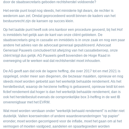
door de staatssecretaris geboden rechtsherstel voldoende?
Het eerste punt loopt nog steeds, het ministerie ligt dwars, de rechter is
wederom aan zet. Omdat geprocedeerd wordt binnen de kaders van het
bestuursrecht zijn de kansen op succes klein.
Op het laatste punt heeft ook ons kantoor een procedure gevoerd, bij het Hof
is inmiddels het gelijk aan de kant van onze cliënt gebleken. De
staatssecretaris ging in cassatie en inmiddels is in onze zaak en nog een paar
andere het advies van de advocaat generaal gepubliceerd. Advocaat
Generaal Pauwels concludeert tot afwijzing van het cassatieberoep, onze
cliënt krijgt dus gelijk. AG Pauwels geeft bovendien de Hoge Raad in
overweging uit te werken wat dat rechtsherstel moet inhouden.
De AG geeft aan dat ook de lagere heffing, die over 2017 tot en met 2021 is
opgelegd, onder meer aan diegenen, die bezwaar maakten, opnieuw en nog
steeds moet worden getoetst aan het werkelijk behaalde rendement. Als het
herstelbesluit, waarop de herziene heffing is gebaseerd, opnieuw leidt tot een
fictief rendement dat hoger is dan het werkelijk behaalde rendement, dan is
ook het herstelbesluit evenals de oorspronkelijke box 3-heffing in de wet IB
onverenigbaar met het EVRM.
Wat moet worden verstaan onder “werkelijk behaald rendement” is echter niet
duidelijk. Vallen koerswinsten of andere waardeveranderingen “op papier”
eronder, moet worden gecorrigeerd voor de inflatie, moet het gaan om al het
vermogen of moeten vastgoed, aandelen en spaartegoeden worden