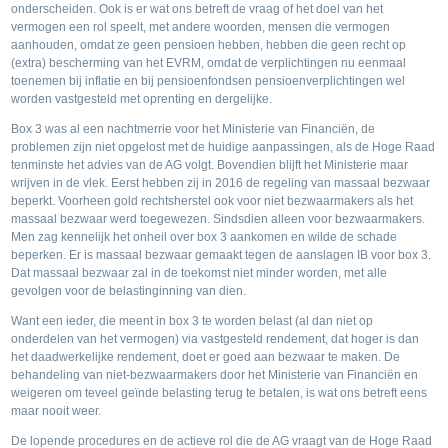
onderscheiden. Ook is er wat ons betreft de vraag of het doel van het
vermogen een rol speelt, met andere woorden, mensen die vermogen
aanhouden, omdat ze geen pensioen hebben, hebben die geen recht op
(extra) bescherming van het EVRM, omdat de verplichtingen nu eenmaal
toenemen bij inflatie en bij pensioenfondsen pensioenverplichtingen wel
worden vastgesteld met oprenting en dergelijke.
Box 3 was al een nachtmerrie voor het Ministerie van Financiën, de
problemen zijn niet opgelost met de huidige aanpassingen, als de Hoge Raad
tenminste het advies van de AG volgt. Bovendien blijft het Ministerie maar
wrijven in de vlek. Eerst hebben zij in 2016 de regeling van massaal bezwaar
beperkt. Voorheen gold rechtsherstel ook voor niet bezwaarmakers als het
massaal bezwaar werd toegewezen. Sindsdien alleen voor bezwaarmakers.
Men zag kennelijk het onheil over box 3 aankomen en wilde de schade
beperken. Er is massaal bezwaar gemaakt tegen de aanslagen IB voor box 3.
Dat massaal bezwaar zal in de toekomst niet minder worden, met alle
gevolgen voor de belastinginning van dien.
Want een ieder, die meent in box 3 te worden belast (al dan niet op
onderdelen van het vermogen) via vastgesteld rendement, dat hoger is dan
het daadwerkelijke rendement, doet er goed aan bezwaar te maken. De
behandeling van niet-bezwaarmakers door het Ministerie van Financiën en
weigeren om teveel geïnde belasting terug te betalen, is wat ons betreft eens
maar nooit weer.
De lopende procedures en de actieve rol die de AG vraagt van de Hoge Raad