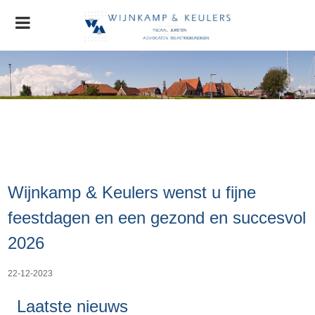
Home
Organisatie
Nieuws
AGRO Nieuws
Advocatuur
Wijnkamp & Keulers wenst u fijne
Stichting MVO
Contact
feestdagen en een gezond en succesvol
2026
22-12-2023
Laatste nieuws