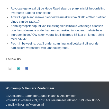
Advocaat-generaal bij de Hoge Raad slaat de plank mis bij beoordeling
overname Fagoed-financiering
Arrest Hoge Raad inzake niet-bezwaarmakers box 3 2017-2020 niet het
einde van de zaak…?
Kennisgroepstandpunt van Belastingdienst inzake vervroegd aflossen
door langstlevende ouder kan een schenking inhouden... betwistbaar
Ingrepen in de AOW raken vooral leeftijdsgroep 67 jaar en jonger, strijd
met EVRM?
Pacht in beweging, box 3 onder spanning: wat betekent dit voor de
particuliere verpachter van landbouwgrond?
Follow us
Wijnkamp & Keulers Zoetermeer
Bezoekadres: Baron de Coubertinlaan 6, Zoetermeer
Postadres: Postbus 289, 2700 AG Zoetermeer telefoon: 079 - 342 85 55
e-mail:
wijnkamp@keulers.nl