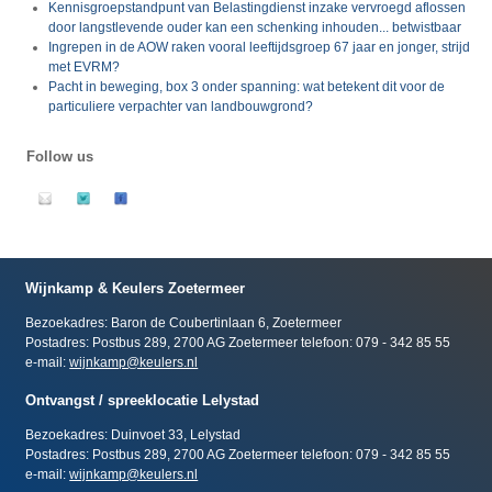
Kennisgroepstandpunt van Belastingdienst inzake vervroegd aflossen
door langstlevende ouder kan een schenking inhouden... betwistbaar
Ingrepen in de AOW raken vooral leeftijdsgroep 67 jaar en jonger, strijd
met EVRM?
Pacht in beweging, box 3 onder spanning: wat betekent dit voor de
particuliere verpachter van landbouwgrond?
Follow us
Wijnkamp & Keulers Zoetermeer
Bezoekadres: Baron de Coubertinlaan 6, Zoetermeer
Postadres: Postbus 289, 2700 AG Zoetermeer telefoon: 079 - 342 85 55
e-mail:
wijnkamp@keulers.nl
Ontvangst / spreeklocatie Lelystad
Bezoekadres: Duinvoet 33, Lelystad
Postadres: Postbus 289, 2700 AG Zoetermeer telefoon: 079 - 342 85 55
e-mail:
wijnkamp@keulers.nl