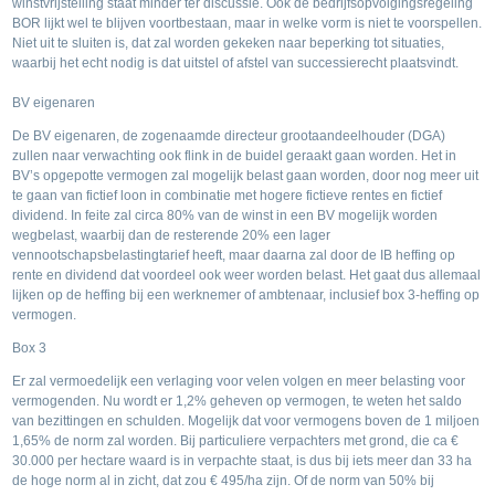
winstvrijstelling staat minder ter discussie. Ook de bedrijfsopvolgingsregeling
BOR lijkt wel te blijven voortbestaan, maar in welke vorm is niet te voorspellen.
Niet uit te sluiten is, dat zal worden gekeken naar beperking tot situaties,
waarbij het echt nodig is dat uitstel of afstel van successierecht plaatsvindt.
BV eigenaren
De BV eigenaren, de zogenaamde directeur grootaandeelhouder (DGA)
zullen naar verwachting ook flink in de buidel geraakt gaan worden. Het in
BV’s opgepotte vermogen zal mogelijk belast gaan worden, door nog meer uit
te gaan van fictief loon in combinatie met hogere fictieve rentes en fictief
dividend. In feite zal circa 80% van de winst in een BV mogelijk worden
wegbelast, waarbij dan de resterende 20% een lager
vennootschapsbelastingtarief heeft, maar daarna zal door de IB heffing op
rente en dividend dat voordeel ook weer worden belast. Het gaat dus allemaal
lijken op de heffing bij een werknemer of ambtenaar, inclusief box 3-heffing op
vermogen.
Box 3
Er zal vermoedelijk een verlaging voor velen volgen en meer belasting voor
vermogenden. Nu wordt er 1,2% geheven op vermogen, te weten het saldo
van bezittingen en schulden. Mogelijk dat voor vermogens boven de 1 miljoen
1,65% de norm zal worden. Bij particuliere verpachters met grond, die ca €
30.000 per hectare waard is in verpachte staat, is dus bij iets meer dan 33 ha
de hoge norm al in zicht, dat zou € 495/ha zijn. Of de norm van 50% bij