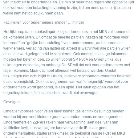
van inzicht uit te onderhandelen. De min of meer mee regerende oppositie lijkt
ook wel voor een belastingherziening te zijn, tijd om eens op een rij te zetten
welke kant het op zou kunnen gaan.
Faciliteiten voor ondernemers, minder … minder
Het lijkt erop dat de belastingdruk bij ondernemers in het MKB zal toenemen
de komende jaren. Dit omdat de meeste partijen inzetten op “voordeel voor
iedereen” en “gelijke behandeling “ voor ondernemers, ambtenaren en
werknemers. Verlaging van lasten op arbeid is wat vrijwel alle partijen willen,
dit om de werkgelegenheid te stimuleren. Ook mensen met lage inkomens
moeten het beter krijgen, zo willen vooral SP, PvdA en GroenLinks, dus
uitkeringen en toeslagen omhoog. De SP wil dat ook voor ondernemers met
lage inkomens. Maar dat moet allemaal wel betaald worden. Omdat
bezuinigen niet echt blijkt te lukken, is sterkere schouders zwaarder belasten,
dus onvermijdelijk. Ook het wegnemen van wat “oneigenlijk” voordeel voor
ondernemers wordt genoemd, is een optie. Het laten oplopen van het
begrotingstekort of de staatsschuld wordt niet overwogen.
Gevolgen
Omdat er voordeel voor velen moet komen, zal er flink bezuinigd moeten
worden bij een veel kleinere groep van ondernemers en vermogenden.
Ondernemers en ZZP'ers raken naar verwachting (een deel van) hun
faciliteiten kwijt, dus wel lagere tarieven voor de IB, maar geen
ondernemersaftrek, startersaftrek meer, de toekomst van de FOR en MKB