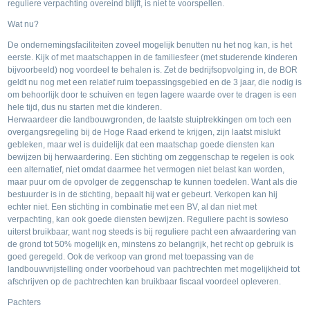
reguliere verpachting overeind blijft, is niet te voorspellen.
Wat nu?
De ondernemingsfaciliteiten zoveel mogelijk benutten nu het nog kan, is het
eerste. Kijk of met maatschappen in de familiesfeer (met studerende kinderen
bijvoorbeeld) nog voordeel te behalen is. Zet de bedrijfsopvolging in, de BOR
geldt nu nog met een relatief ruim toepassingsgebied en de 3 jaar, die nodig is
om behoorlijk door te schuiven en tegen lagere waarde over te dragen is een
hele tijd, dus nu starten met die kinderen.
Herwaardeer die landbouwgronden, de laatste stuiptrekkingen om toch een
overgangsregeling bij de Hoge Raad erkend te krijgen, zijn laatst mislukt
gebleken, maar wel is duidelijk dat een maatschap goede diensten kan
bewijzen bij herwaardering. Een stichting om zeggenschap te regelen is ook
een alternatief, niet omdat daarmee het vermogen niet belast kan worden,
maar puur om de opvolger de zeggenschap te kunnen toedelen. Want als die
bestuurder is in de stichting, bepaalt hij wat er gebeurt. Verkopen kan hij
echter niet. Een stichting in combinatie met een BV, al dan niet met
verpachting, kan ook goede diensten bewijzen. Reguliere pacht is sowieso
uiterst bruikbaar, want nog steeds is bij reguliere pacht een afwaardering van
de grond tot 50% mogelijk en, minstens zo belangrijk, het recht op gebruik is
goed geregeld. Ook de verkoop van grond met toepassing van de
landbouwvrijstelling onder voorbehoud van pachtrechten met mogelijkheid tot
afschrijven op de pachtrechten kan bruikbaar fiscaal voordeel opleveren.
Pachters