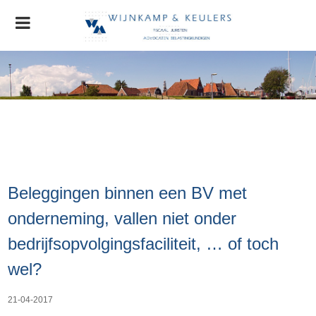
Home
Organisatie
Nieuws
AGRO Nieuws
Advocatuur
Beleggingen binnen een BV met
Stichting MVO
Contact
onderneming, vallen niet onder
bedrijfsopvolgingsfaciliteit, … of toch
wel?
21-04-2017