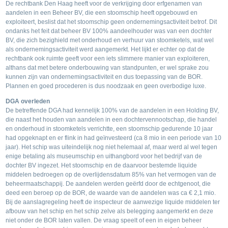
De rechtbank Den Haag heeft voor de verkrijging door erfgenamen van
aandelen in een Beheer BV, die een stoomschip heeft opgebouwd en
exploiteert, beslist dat het stoomschip geen ondernemingsactiviteit betrof. Dit
ondanks het feit dat beheer BV 100% aandeelhouder was van een dochter
BV, die zich bezighield met onderhoud en verhuur van stoomketels, wat wel
als ondernemingsactiviteit werd aangemerkt. Het lijkt er echter op dat de
rechtbank ook ruimte geeft voor een iets slimmere manier van exploiteren,
althans dat met betere onderbouwing van standpunten, er wel sprake zou
kunnen zijn van ondernemingsactiviteit en dus toepassing van de BOR.
Plannen en goed procederen is dus noodzaak en geen overbodige luxe.
DGA overleden
De betreffende DGA had kennelijk 100% van de aandelen in een Holding BV,
die naast het houden van aandelen in een dochtervennootschap, die handel
en onderhoud in stoomketels verrichtte, een stoomschip gedurende 10 jaar
had opgeknapt en er flink in had geïnvesteerd (ca 8 mio in een periode van 10
jaar). Het schip was uiteindelijk nog niet helemaal af, maar werd al wel tegen
enige betaling als museumschip en uithangbord voor het bedrijf van de
dochter BV ingezet. Het stoomschip en de daarvoor bestemde liquide
middelen bedroegen op de overlijdensdatum 85% van het vermogen van de
beheermaatschappij. De aandelen werden geërfd door de echtgenoot, die
deed een beroep op de BOR, de waarde van de aandelen was ca € 2,1 mio.
Bij de aanslagregeling heeft de inspecteur de aanwezige liquide middelen ter
afbouw van het schip en het schip zelve als belegging aangemerkt en deze
niet onder de BOR laten vallen. De vraag speelt of een in eigen beheer