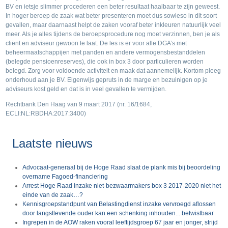
BV en ietsje slimmer procederen een beter resultaat haalbaar te zijn geweest.
In hoger beroep de zaak wat beter presenteren moet dus sowieso in dit soort
gevallen, maar daarnaast helpt de zaken vooraf beter inkleuren natuurlijk veel
meer. Als je alles tijdens de beroepsprocedure nog moet verzinnen, ben je als
cliënt en adviseur gewoon te laat. De les is er voor alle DGA’s met
beheermaatschappijen met panden en andere vermogensbestanddelen
(belegde pensioenreserves), die ook in box 3 door particulieren worden
belegd. Zorg voor voldoende activiteit en maak dat aannemelijk. Kortom pleeg
onderhoud aan je BV. Eigenwijs gepruts in de marge en bezuinigen op je
adviseurs kost geld en dat is in veel gevallen te vermijden.
Rechtbank Den Haag van 9 maart 2017 (nr. 16/1684,
ECLI:NL:RBDHA:2017:3400)
Laatste nieuws
Advocaat-generaal bij de Hoge Raad slaat de plank mis bij beoordeling
overname Fagoed-financiering
Arrest Hoge Raad inzake niet-bezwaarmakers box 3 2017-2020 niet het
einde van de zaak…?
Kennisgroepstandpunt van Belastingdienst inzake vervroegd aflossen
door langstlevende ouder kan een schenking inhouden... betwistbaar
Ingrepen in de AOW raken vooral leeftijdsgroep 67 jaar en jonger, strijd