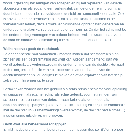
wordt ingezet bij het reinigen van schepen en bij het repareren van defecte
stoomketels en als zodanig een verlengstuk van de onderneming vormt, is
door belanghebbende niet voldoende gesteld en aannemelijk gemaakt. Ook
is onvoldoende onderbouwd dat als dit al tot bruikbare resultaten in de
toekomst kan leiden, deze activiteiten voldoende opbrengsten genereren en
onderdeel uitmaken van de bestaande onderneming. Omdat het schip niet tot
het ondernemingsvermogen van beheer behoort, valt de waarde daarvan en
de voor de afbouw beschikbare liquide middelen niet onder de BOR.
Welke voorzet geeft de rechtbank
Belanghebbende had aannemelijk moeten maken dat het stoomschip op
zichzelf als een bedrijfsmatige activiteit kan worden aangemerkt, dan wel
wordt gebruikt als verlengstuk van de onderneming van de dochter. Het gaat
er dus om, om de functie van het stoomschip voor de handel van de
dochtermaatschappij duidelijker te maken en/of de exploitatie van het schip
zelve bedrijfsmatiger op te zetten.
Gedacht kan worden aan het gebruik als schip primair bestemd voor opleiding
en cursussen, als examenschip, als schip gebruikt voor het reinigen van
schepen, het repareren van defecte stoomketels, als sleepboot, als
onderzoeksschip, partyschip etc. Al die activiteiten bij elkaar, en in combinatie
met de dochter BV (samenwerkingsovereenkomst, de dochter betaalt mee ...)
moeten enige uitzicht op winst geven.
Geldt voor alle beheermaatschappijen
Er lijkt met betere planning, betere regelingen tussen dochter BV en Beheer