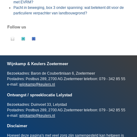
met EVRM?
Pacht in beweging, box 3 onder spanning: wat betekent dit voor de
particuliere verpachter van landbouwgrond?
Follow us
Wijnkamp & Keulers Zoetermeer
Bezoekadres: Baron de Coubertinlaan 6, Zoetermeer
Postadres: Postbus 289, 2700 AG Zoetermeer telefoon: 079 - 342 85 55
e-mail:
wijnkamp@keulers.nl
Ontvangst / spreeklocatie Lelystad
Bezoekadres: Duinvoet 33, Lelystad
Postadres: Postbus 289, 2700 AG Zoetermeer telefoon: 079 - 342 85 55
e-mail:
wijnkamp@keulers.nl
Disclaimer
Hoewel deze pagina's met veel zorg zijn samengesteld kan hetgeen is