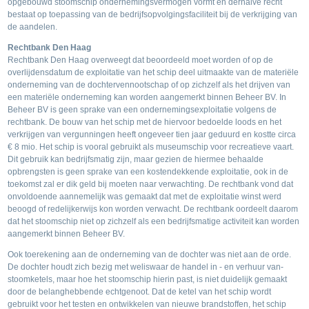
opgebouwd stoomschip ondernemingsvermogen vormt en derhalve recht
bestaat op toepassing van de bedrijfsopvolgingsfaciliteit bij de verkrijging van
de aandelen.
Rechtbank Den Haag
Rechtbank Den Haag overweegt dat beoordeeld moet worden of op de
overlijdensdatum de exploitatie van het schip deel uitmaakte van de materiële
onderneming van de dochtervennootschap of op zichzelf als het drijven van
een materiële onderneming kan worden aangemerkt binnen Beheer BV. In
Beheer BV is geen sprake van een ondernemingsexploitatie volgens de
rechtbank. De bouw van het schip met de hiervoor bedoelde loods en het
verkrijgen van vergunningen heeft ongeveer tien jaar geduurd en kostte circa
€ 8 mio. Het schip is vooral gebruikt als museumschip voor recreatieve vaart.
Dit gebruik kan bedrijfsmatig zijn, maar gezien de hiermee behaalde
opbrengsten is geen sprake van een kostendekkende exploitatie, ook in de
toekomst zal er dik geld bij moeten naar verwachting. De rechtbank vond dat
onvoldoende aannemelijk was gemaakt dat met de exploitatie winst werd
beoogd of redelijkerwijs kon worden verwacht. De rechtbank oordeelt daarom
dat het stoomschip niet op zichzelf als een bedrijfsmatige activiteit kan worden
aangemerkt binnen Beheer BV.
Ook toerekening aan de onderneming van de dochter was niet aan de orde.
De dochter houdt zich bezig met weliswaar de handel in - en verhuur van-
stoomketels, maar hoe het stoomschip hierin past, is niet duidelijk gemaakt
door de belanghebbende echtgenoot. Dat de ketel van het schip wordt
gebruikt voor het testen en ontwikkelen van nieuwe brandstoffen, het schip