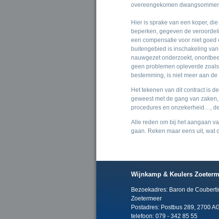
overeengekomen dwangsommen is r
Hier is sprake van een koper, di
beperken, gegeven de veroordeling 
een compensatie voor niet goed op
buitengebied is inschakeling va
nauwgezet onderzoekt, onontbeer
geen problemen opleverde zoals 
bestemming, is niet meer aan de
Het tekenen van dit contract is de
geweest met de gang van zaken, 
procedures en onzekerheid…, de o
Alle reden om bij het aangaan van
gaan. Reken maar eens uit, wat 
Wijnkamp & Keulers Zoeterm
Bezoekadres: Baron de Couberti
Zoetermeer
Postadres: Postbus 289, 2700 A
telefoon: 079 - 342 85 55