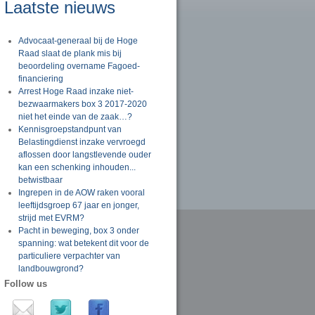
Laatste nieuws
Advocaat-generaal bij de Hoge
Raad slaat de plank mis bij
beoordeling overname Fagoed-
financiering
Arrest Hoge Raad inzake niet-
bezwaarmakers box 3 2017-2020
niet het einde van de zaak…?
Kennisgroepstandpunt van
Belastingdienst inzake vervroegd
aflossen door langstlevende ouder
kan een schenking inhouden...
betwistbaar
Ingrepen in de AOW raken vooral
leeftijdsgroep 67 jaar en jonger,
strijd met EVRM?
Pacht in beweging, box 3 onder
spanning: wat betekent dit voor de
particuliere verpachter van
landbouwgrond?
Follow us