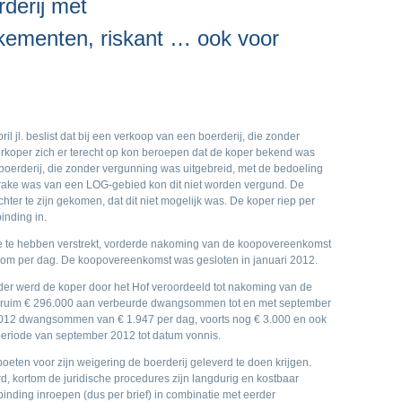
derij met
ementen, riskant … ook voor
il jl. beslist dat bij een verkoop van een boerderij, die zonder
erkoper zich er terecht op kon beroepen dat de koper bekend was
 boerderij, die zonder vergunning was uitgebreid, met de bedoeling
rake was van een LOG-gebied kon dit niet worden vergund. De
hter te zijn gekomen, dat dit niet mogelijk was. De koper riep per
inding in.
tie te hebben verstrekt, vorderde nakoming van de koopovereenkomst
om per dag. De koopovereenkomst was gesloten in januari 2012.
rder werd de koper door het Hof veroordeeld tot nakoming van de
 ruim € 296.000 aan verbeurde dwangsommen tot en met september
012 dwangsommen van € 1.947 per dag, voorts nog € 3.000 en ook
eriode van september 2012 tot datum vonnis.
eten voor zijn weigering de boerderij geleverd te doen krijgen.
, kortom de juridische procedures zijn langdurig en kostbaar
binding inroepen (dus per brief) in combinatie met eerder