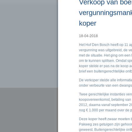
Verkoop van boer
vergunningsmank
koper
18-04-2018
Het Hof Den Bosch heeft op 11 apr
vergunning was uitgebreid, de v
met de situatie. Het ging om een
om te kunnen splitsen. Omdat sp
koper stelde er pas na de koop ac
brief een buitengerechtelijke ontb
De verkoper stelde alle informa
onder verbeurte van een dwangs
Twee gerechtelijke instanties ve
koopovereenkomst, betaling van
2012, daarna vanaf september 2
nog € 1.000 per maand over de p
Deze koper heeft zwaar moeten bo
Pakweg zes getuigen zijn gehoord
geweest. Buitengerechtelijke ont