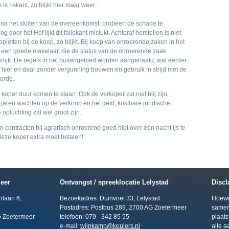
iskant, zo blijkt hier maar weer.
e na het sluiten van de overeenkomst, probeert de schade te
door het Hof lijkt dit faliekant mislukt. Achteraf herstellen is niet
letten bij de koop, zo blijkt. Bij koop van onroerende zaken in het
n een goede makelaar, die de status van de onroerende zaak
lijk. De regels in het buitengebied worden aangehaald, wat eerder
hier en daar zonder vergunning bouwen en gebruik in strijd met de
 orde.
 koper duur komen te staan. Ook de verkoper zal niet blij zijn
jaren wachten op de verkoop en het geld, kostbare juridische
pluchting zal wel groot zijn.
 contracten bij agrarisch onroerend goed niet over één nacht ijs te
deze koper extra moet betalen!
eer
Ontvangst / spreeklocatie Lelystad
Discl
nlaan 6,
Bezoekadres: Duinvoet 33, Lelystad
Hoewel
Postadres: Postbus 289, 2700 AG Zoetermeer
samen
G Zoetermeer
telefoon: 079 - 342 85 55
plaats
e-mail:
wijnkamp@keulers.nl
alle a